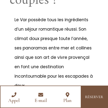
couples ?
Le Var possède tous les ingrédients
d’un séjour romantique réussi. Son
climat doux presque toute l’année,
ses panoramas entre mer et collines
ainsi que son art de vivre provençal
en font une destination
incontournable pour les escapades à
deux.
Choisir une
love room Var
, c’est aussi
RÉSERVER
Appel
E-mail
Plan
profiter d’un territoire riche en