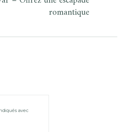
ar – Offrez une escapade
romantique
indiqués avec