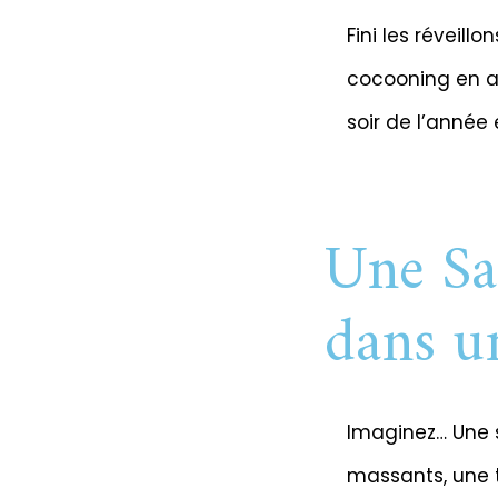
Fini les réveill
cocooning en am
soir de l’année
Une Sa
dans u
Imaginez… Une su
massants, une t