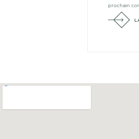
prochain co
L