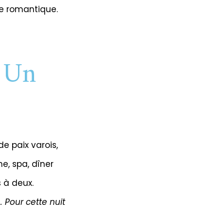
ée romantique.
: Un
e paix varois,
e, spa, dîner
 à deux.
 Pour cette nuit