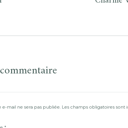
n
Charme V
n commentaire
 e-mail ne sera pas publiée.
Les champs obligatoires sont 
re
*