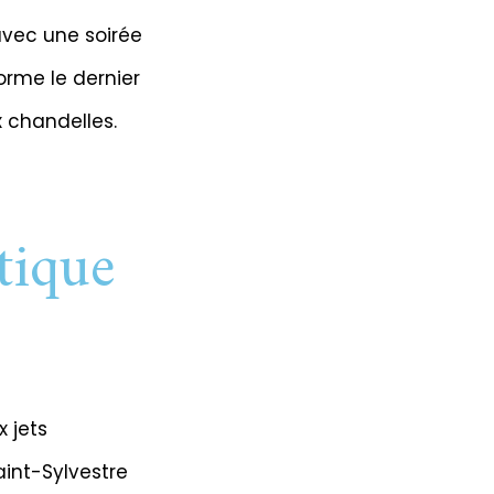
 avec une soirée
orme le dernier
 chandelles.
tique
x jets
aint-Sylvestre