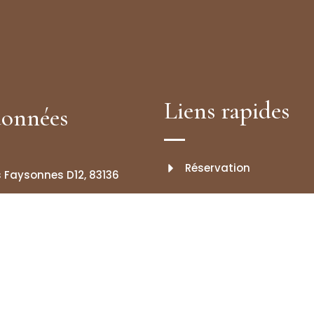
Liens rapides
onnées
Réservation
 Faysonnes D12, 83136
on
Rocbaron & sa région
0.56.35
FAQ
avar@gmail.com
Actualités