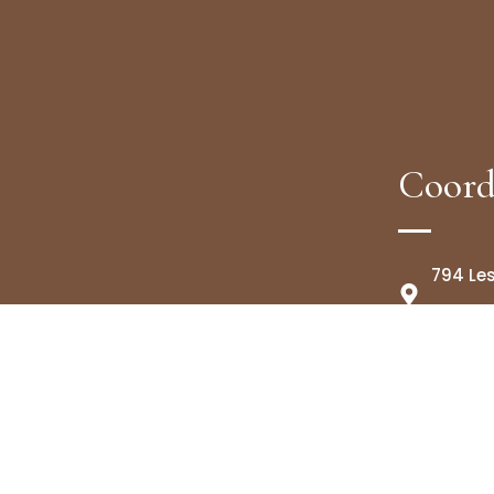
Coord
794 Les
Rocbar
07.44.7
noemm